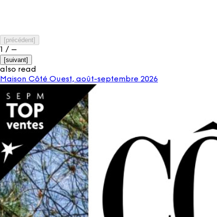
[
précédent
]
1
/
–
[
suivant
]
also read
Maison Côté Ouest, août-septembre 2026