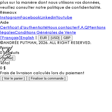
plus sur la manière dont nous utilisons vos données,
veuillez consulter notre
politique de confidentialité
.
Réseaux
Instagram
Facebook
Linkedin
Youtube
Aide
Certificat d'authenticité
Nous contacter
F.A.Q
Mentions
légales
Conditions Générales de Vente
[Français]
English
|
EUR
[USD]
GBP
©ANDRÉE PUTMAN,
2026
. ALL RIGHT RESERVED.
Panier
0
produits
[
fermer
]
Total
0
$
Frais de livraison calculés lors du paiement
[
Voir le panier
]
[
Finaliser la commande
]