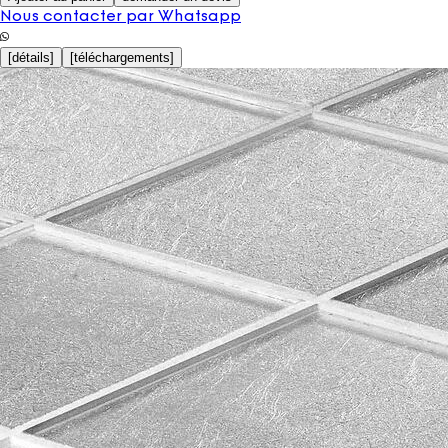
Nous contacter par Whatsapp
[
détails
]
[
téléchargements
]