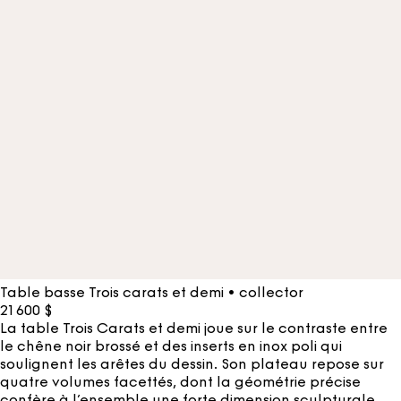
Table basse Trois carats et demi • collector
21 600
$
La table Trois Carats et demi joue sur le contraste entre
le chêne noir brossé et des inserts en inox poli qui
soulignent les arêtes du dessin. Son plateau repose sur
quatre volumes facettés, dont la géométrie précise
confère à l’ensemble une forte dimension sculpturale.