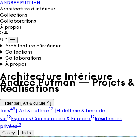
ANDRÉE PUTMAN
Architecture d’intérieur
Collections
Collaborations
À propos
Architecture d’intérieur
Collections
Collaborations
À propos
Architecture Intérieure
Andrée Putman — Projets &
Réalisations
12
Filtrer par
:
[
Art & culture
]
48
12
tous
[
Art & culture
]
Hôtellerie & Lieux de
12
12
vie
Espaces Commerciaux & Bureaux
Résidences
12
privées
Gallery
|
Index