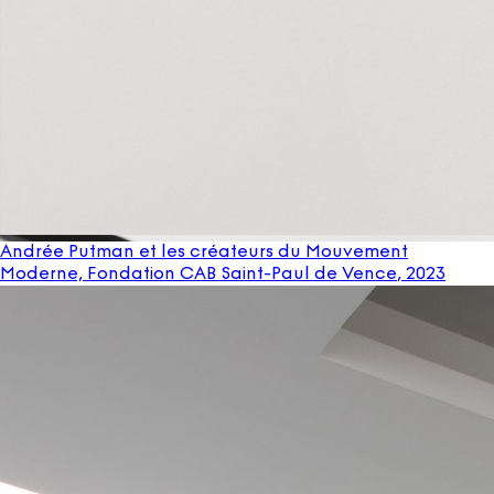
Andrée Putman et les créateurs du Mouvement
Moderne, Fondation CAB Saint-Paul de Vence
, 2023