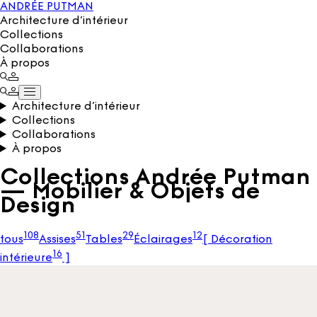
ANDRÉE PUTMAN
Architecture d’intérieur
Collections
Collaborations
À propos
Architecture d’intérieur
Collections
Collaborations
À propos
Collections Andrée Putman
— Mobilier & Objets de
Design
108
51
29
12
tous
Assises
Tables
Éclairages
[
Décoration
16
intérieure
]