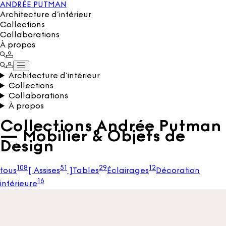
ANDRÉE PUTMAN
Architecture d’intérieur
Collections
Collaborations
À propos
Architecture d’intérieur
Collections
Collaborations
À propos
Collections Andrée Putman
— Mobilier & Objets de
Design
108
51
29
12
tous
[
Assises
]
Tables
Éclairages
Décoration
16
intérieure