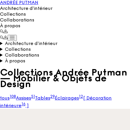
ANDRÉE PUTMAN
Architecture d’intérieur
Collections
Collaborations
À propos
Architecture d’intérieur
Collections
Collaborations
À propos
Collections Andrée Putman
— Mobilier & Objets de
Design
108
51
29
12
tous
Assises
Tables
Éclairages
[
Décoration
16
intérieure
]