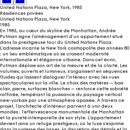
United Nations Plaza, New York
, 1985
Résidences privées
United Nations Plaza, New York
1985
En 1985, au cœur du skyline de Manhattan, Andrée
Putman signe l’aménagement d’un appartement situé
dans la prestigieuse tour du United Nations Plaza.
L’adresse incarne le New York cosmopolite des années 80
: un lieu emblématique où se croisent modernité
internationale et élégance urbaine. Dans cet écrin,
Putman déploie son art de la mesure et de la clarté. Les
volumes, ouverts et lumineux, s’organisent en séquences
fluides qui laissent dialoguer l’intérieur avec les vues
spectaculaires sur la ville. Le choix des matières – bois
clair, pierre, surfaces blanches – renforce cette sobriété
raffinée, tempérant la puissance du paysage vertical
new-yorkais par une atmosphère apaisée. À travers ce
projet, l’architecte d’intérieur parvient à unir deux
mondes : l’effervescence monumentale de Manhattan
et la pureté intemporelle de son style. L’appartement
devient ainsi un refuge prestigieux, où le luxe s’exprime
dans la justesse des lignes, la discrétion des détails et la