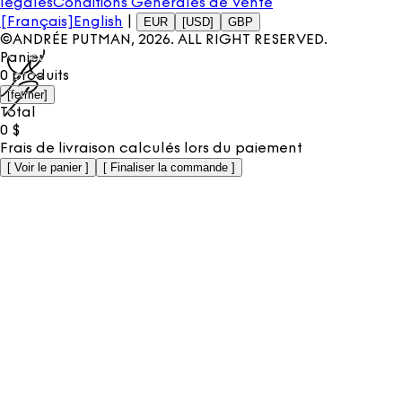
légales
Conditions Générales de Vente
[Français]
English
|
EUR
[USD]
GBP
©ANDRÉE PUTMAN,
2026
. ALL RIGHT RESERVED.
Panier
0
produits
[
fermer
]
Total
0
$
Frais de livraison calculés lors du paiement
[
Voir le panier
]
[
Finaliser la commande
]