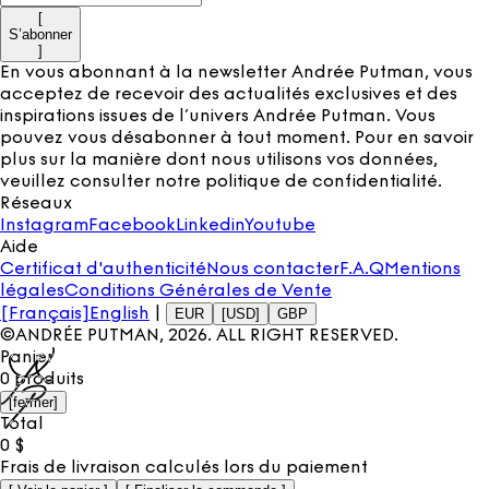
[
S’abonner
]
En vous abonnant à la newsletter Andrée Putman, vous
acceptez de recevoir des actualités exclusives et des
inspirations issues de l’univers Andrée Putman. Vous
pouvez vous désabonner à tout moment. Pour en savoir
plus sur la manière dont nous utilisons vos données,
veuillez consulter notre
politique de confidentialité
.
Réseaux
Instagram
Facebook
Linkedin
Youtube
Aide
Certificat d'authenticité
Nous contacter
F.A.Q
Mentions
légales
Conditions Générales de Vente
[Français]
English
|
EUR
[USD]
GBP
©ANDRÉE PUTMAN,
2026
. ALL RIGHT RESERVED.
Panier
0
produits
[
fermer
]
Total
0
$
Frais de livraison calculés lors du paiement