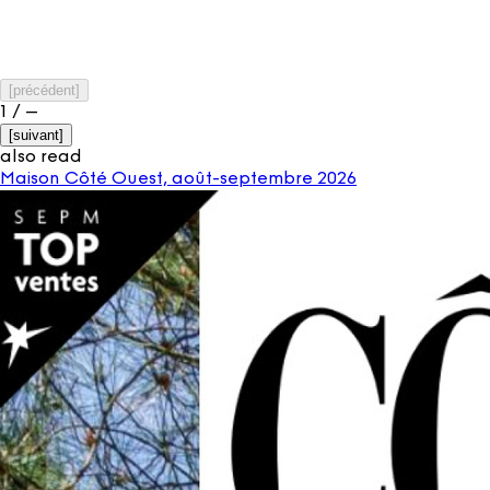
[
précédent
]
1
/
–
[
suivant
]
also read
Maison Côté Ouest, août-septembre 2026