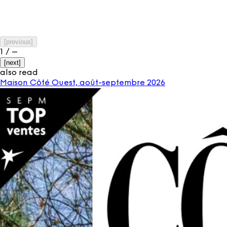
[
previous
]
1
/
–
[
next
]
also read
Maison Côté Ouest, août-septembre 2026