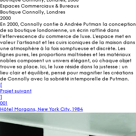
Boutique Connolly, Londres
, 2000
Espaces Commerciaux & Bureaux
Boutique Connolly, Londres
2000
En 2000, Connolly confie à Andrée Putman la conception
de sa boutique londonienne, un écrin raffiné dans
l’effervescence du commerce de luxe. L’espace met en
valeur l’artisanat et les cuirs iconiques de la maison dans
une atmosphère à la fois somptueuse et discrète. Les
lignes pures, les proportions maîtrisées et les matériaux
nobles composent un univers élégant, où chaque objet
trouve sa place. Ici, le luxe réside dans la justesse : un
lieu clair et équilibré, pensé pour magnifier les créations
de Connolly avec la sobriété intemporelle de Putman.
[
Projet suivant
]
001
Hôtel Morgans, New York City
,
1984