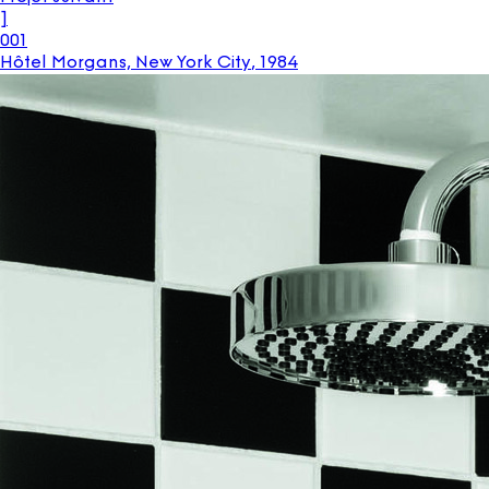
]
001
Hôtel Morgans, New York City
,
1984