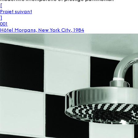
[
Projet suivant
]
001
Hôtel Morgans, New York City
,
1984